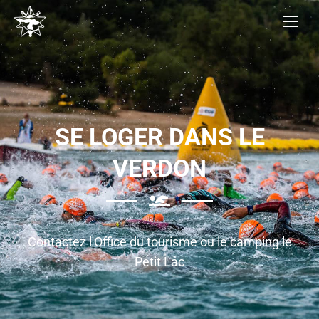
SE LOGER DANS LE
VERDON
Contactez l'Office du tourisme ou le camping le
Petit Lac