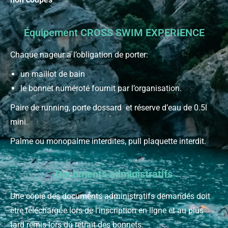
Équipement CROSS SWIM EXPERIENCE
Chaque nageur a l’obligation de porter:
un maillot de bain
le bonnet numéroté fournit par l’organisation.
Paire de running, porte dossard et réserve d’eau de 0.5l
mini.
Palme ou monopalme interdites, pull plaquette interdit.
Documents administratifs
Une copie des documents administratifs demandés doit
être téléchargé́e lors de l’inscription en ligne et au plus
tard remis lors du retrait des bonnets.