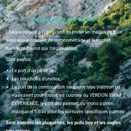
Équipements des nageurs
Chaque nageur a l’obligation de porter un maillot de bain
ainsi que le bracelet de chronométrage et le bonnet
numéroté fournit par l’organisation.
Sont permis:
Le port d’un pince-nez;
Les bouchons d’oreilles;
Le port de la combinaison néoprène type triathlon ou
équivalent pour toutes les courses du VERDON SWIM
EXPERIENCE, le port des palmes, ou mono palme,
masque et tubas pour les épreuves spécifiques palmes
Sont interdits les plaquettes, les pulls boy et les ongles
non coupés