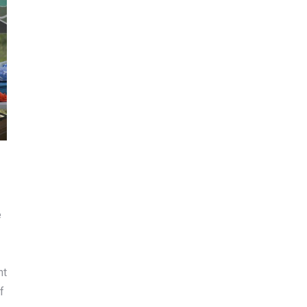
e
nt
f