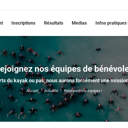
nt
Inscriptions
Résultats
Medias
Infos pratiques
ejoignez nos équipes de bénévol
Vous êtes ici :
ts du kayak ou pas, nous aurons forcément une missio
Accueil
Actualité
Rejoignez nos équipes !