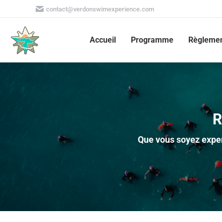
contact@verdonswimexperience.com
Accueil
Programme
Règleme
R
Que vous soyez exper