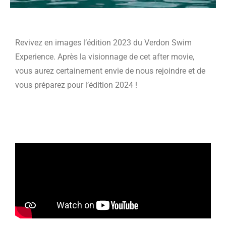
Revivez en images l’édition 2023 du Verdon Swim
Experience. Après la visionnage de cet after movie,
vous aurez certainement envie de nous rejoindre et de
vous préparez pour l’édition 2024 !